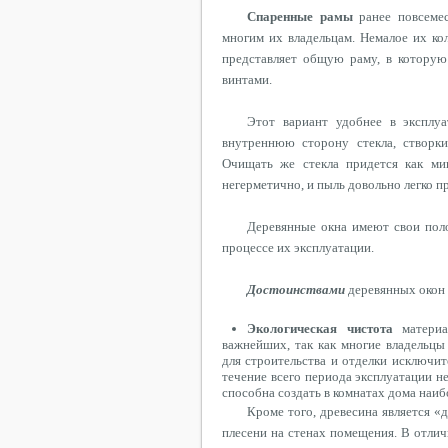
Спаренные рамы
ранее
повсеме
многим их владельцам. Немалое их ко
представляет общую раму, в котору
винтами.
Этот вариант удобнее в эксплуа
внутреннюю сторону стекла, створки
Очищать же стекла
придется
как мин
негерметично, и пыль довольно легко п
Деревянные окна имеют свои пол
процессе их эксплуатации.
Достоинствами
деревянных окон
Экологическая чистота
материа
важнейших, так как многие владельцы
для строительства и отделки исключи
течение всего периода эксплуатации 
способна создать в комнатах дома наи
Кроме того, древесина является 
плесени на стенах помещения. В отли