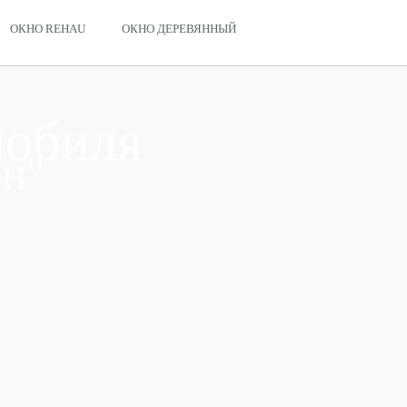
ОКНО REHAU
ОКНО ДЕРЕВЯННЫЙ
мобиля
он"