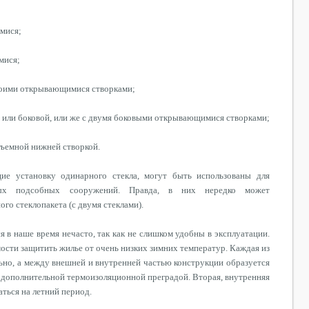
мися;
мися;
боими открывающимися створками;
или боковой, или же с
двумя боковыми открывающимися створками
;
ъемной
нижней створкой.
щие
установку одинарного стекла, могут быть использованы для
ных подсобных сооружений. Правда, в них нередко может
ого
стеклопакета (с двумя
стеклами
).
я в наше время нечасто, так как не слишком удобны в эксплуатации.
сти защитить жилье от очень низких зимних температур. Каждая из
льно, а между внешней и внутренней частью конструкции образуется
я дополнительной термоизоляционной преградой. Вторая, внутренняя
ться на летний период.