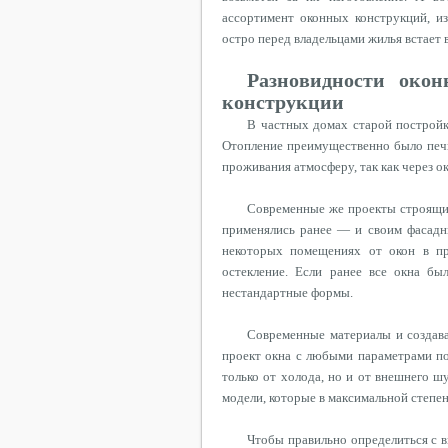
ассортимент оконных конструкций, и
остро перед владельцами жилья
встает
в
Разновидности око
конструкции
В частных домах старой постройки
Отопление преимущественно было печн
проживания атмосферу, так как через 
Современные же проекты строящих
применялись ранее — и своим фасад
некоторых помещениях от окон в пр
остекление. Если ранее все окна бы
нестандартные формы.
Современные материалы и создав
проект окна с любыми параметрами по
только от холода, но и от внешнего ш
модели, которые в максимальной степе
Чтобы правильно определиться с 