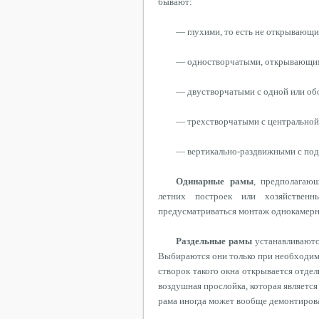
бывают:
— глухими, то есть не открывающи
— одностворчатыми, открывающи
—
двустворчатыми
с одной или о
— трехстворчатыми с центральной 
— вертикально-раздвижными с
под
Одинарные рамы
,
предполагаю
летних построек или хозяйствен
предусматриваться монтаж
однокамерн
Раздельные рамы
устанавливаютс
Выбираются они только при необходимо
створок такого окна открывается отде
воздушная прослойка, которая являетс
рама иногда может
вообще
демонтирова