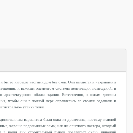
й бы то ни было частный дом без окон. Они являются и «экранами в
освещения, и важным элементом системы вентиляции помещений, и
о архитектурного облика здания
. Естественно, к окнам должны
ния, чтобы они в полной мере справлялись со своими задачами и
магистралью» утечки тепла.
единственным вариантом были окна из древесины, поэтому главной
енные, хорошо подогнанные рамы, или же опытного мастера, который
т в наши дни строительный рынок предлагает очень широкий