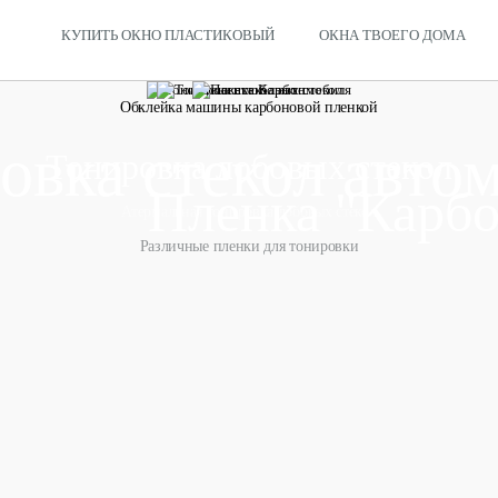
КУПИТЬ ОКНО ПЛАСТИКОВЫЙ
ОКНА ТВОЕГО ДОМА
Обклейка машины карбоновой пленкой
овка стекол авто
Тонировка лобовых стекол
Пленка "Карб
Атермальная тонировка лобовых стекол
Различные пленки для тонировки