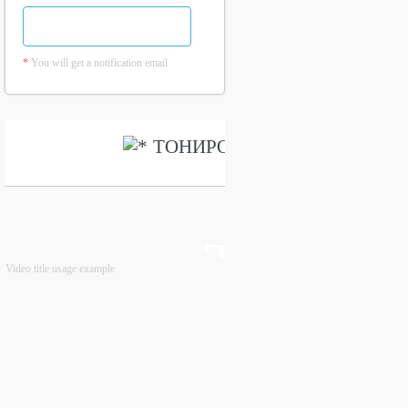
*
You will get a notification email
Video title usage example