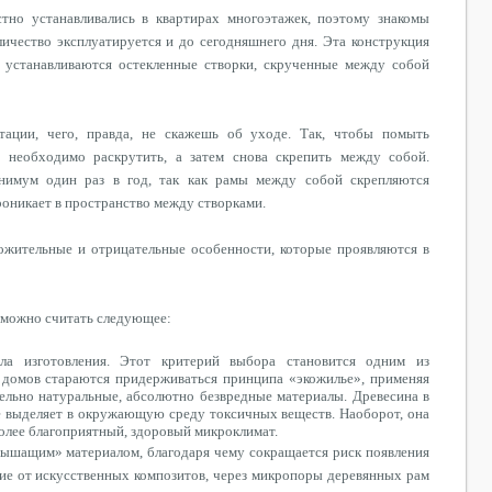
стно
устанавливались в квартирах многоэтажек, поэтому знакомы
личество
эксплуатируется
и до сегодняшнего дня. Эта конструкция
ю устанавливаются
остекленные
створки, скрученные между собой
тации, чего, правда, не скажешь об уходе. Так, чтобы помыть
 необходимо раскрутить, а затем снова скрепить между собой.
имум один раз в год, так как рамы между собой скрепляются
роникает в пространство между створками.
ожительные и отрицательные особенности, которые проявляются в
 можно считать следующее:
ла изготовления. Этот критерий выбора становится одним из
 домов стараются придерживаться принципа «
экожилье
», применяя
тельно натуральные, абсолютно безвредные материалы. Древесина в
не выделяет в окружающую среду токсичных веществ. Наоборот, она
более благоприятный, здоровый микроклимат.
«дышащим» материалом, благодаря чему сокращается риск появления
чие от искусственных композитов, через микропоры деревянных рам