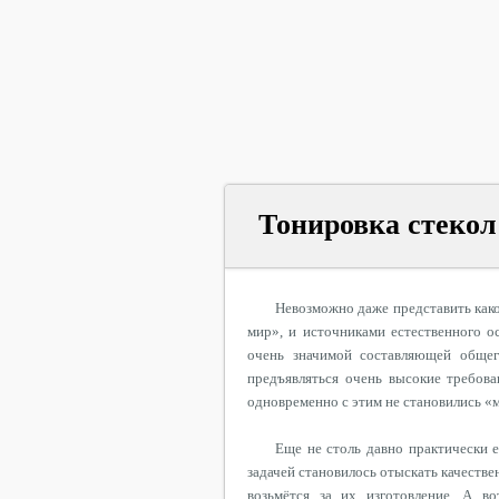
Тонировка стекол
Невозможно даже представить како
мир», и источниками естественного 
очень
значимой составляющей общег
предъявляться очень высокие требова
одновременно с этим не становились «
Еще
не столь давно практически 
задачей становилось отыскать качеств
возьмётся
за их изготовление. А во