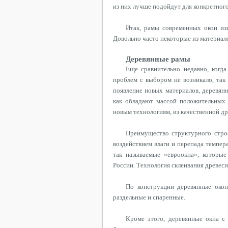
из них лучше подойдут для конкретного
Итак, рамы современных окон из
Довольно часто некоторые из материало
Деревянные рамы
Еще
сравнительно недавно, когда
проблем с выбором не возникало, так
появление новых материалов, деревян
как обладают массой положительных 
новым технологиям, из качественной д
Преимущество структурного стр
воздействием влаги и перепада темпер
так называемые «
евроокна
»
, которы
России. Технология склеивания древеси
По конструкции деревянные ок
раздельные и спаренные.
Кроме этого, деревянные окна с