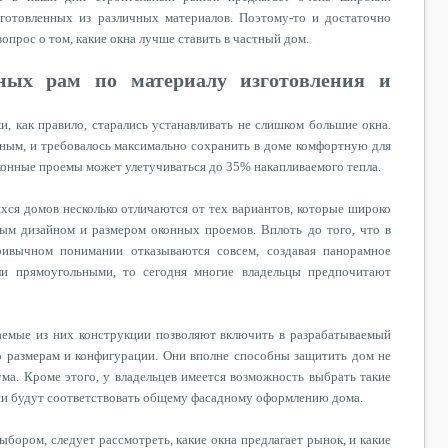
зготовленных из различных материалов. Поэтому-то и достаточно
опрос о том, какие окна лучше ставить в частный дом.
нных рам по материалу изготовления и
, как правило, старались устанавливать не слишком большие окна.
ым, и требовалось максимально сохранить в доме комфортную для
оконные
проемы
может улетучиваться до 35% накапливаемого тепла.
ся домов несколько отличаются от тех вариантов, которые широко
ным дизайном и размером оконных
проемов
. Вплоть до того, что в
ивычном понимании отказываются совсем, создавая панорамное
ли прямоугольными, то сегодня многие владельцы предпочитают
аемые из них конструкции позволяют включить в разрабатываемый
 размерам и конфигурации. Они вполне способны защитить дом не
ума. Кроме этого, у владельцев имеется возможность выбрать такие
ни будут соответствовать общему фасадному оформлению дома.
выбором, следует рассмотреть,
какие
окна предлагает рынок, и
какие