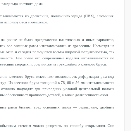
 владельца частного дома.
готавливаются из древесины, поливинилхлорида (ПВХ), алюминия.
в используются в комплексе.
 на рынке не было представлено пластиковых и иных вариантов,
 как все оконные рамы изготавливались из древесины. Несмотря на
ные окна и сегодня пользуются весьма широкой популярностью, так
качеств.
Тем более что
современные изделия изготавливаются по
ревесины
твердых
пород или же из
трехслойного
клееного
бруса.
оения
клееного
бруса исключает возможность деформации рам под
атур. Из
клееного
бруса толщиной в 78, 68 и 56 мм изготавливаются
е отлично подходят для природных условий центральной полосы
ны обеспечивает прочность деталей, а также долговечность окон.
онные рамы бывают
трех
основных типов — одинарные, двойные
 обычным стеклом можно разделить по способу открывания. Они